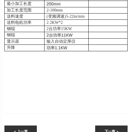
最小加工长度
200mm
加工长度范围
2-100mm
送料速度
(
变频调速
)5-22m/min
送料电机功率
2.2KW*2
钢辊
2
台功率
15KW
钢辊
2
台功率
11KW
显示器
输入自动定厚仪
升降
功率
1.1KW
< 上一篇
下一篇 >