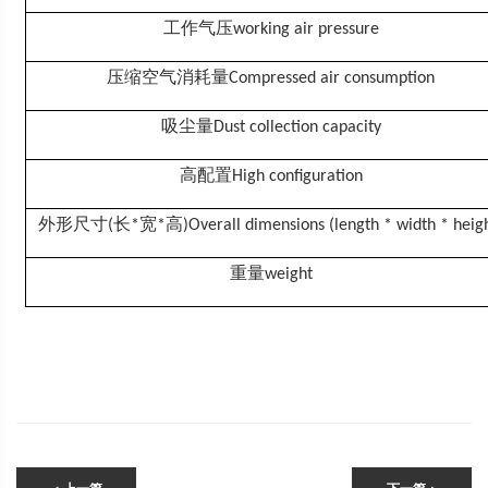
工作气压
working air pressure
压缩空气消耗量
Compressed air consumption
吸尘量
Dust collection capacity
高配置
High configuration
外形尺寸
长
宽
高
(
*
*
)Overall dimensions (length * width * heig
重量
weight