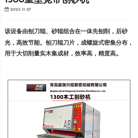
1300重型宽带刨砂机
2023-11-27
该设备
由
刨
刀辊
、砂
辊组合在一体
先刨削，后砂
光
，高效节能
。
刨刀辊刀片，成螺旋式密集分布，
。
用于大切削量实木集成材，效率高，精度高